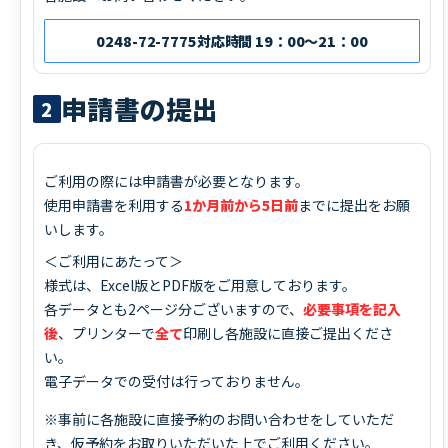
0248-72-7775
対応時間 19：00～21：00
申請書の提出
2
ご利用の際には申請書が必要となります。
使用申請書を利用する
1か月前から5日前
までに提出をお願
いします。
＜ご利用にあたって＞
様式は、Excel版とPDF版をご用意しております。
各データとも2ページ分ございますので、
必要事項を記入
後
、プリンターで
全て
印刷し各施設に直接ご提出くださ
い。
電子データでの受付は行っておりません。
※事前に各施設に直接予約のお問い合わせをしていただ
き、仮予約をお取りいただいた上でご利用ください。