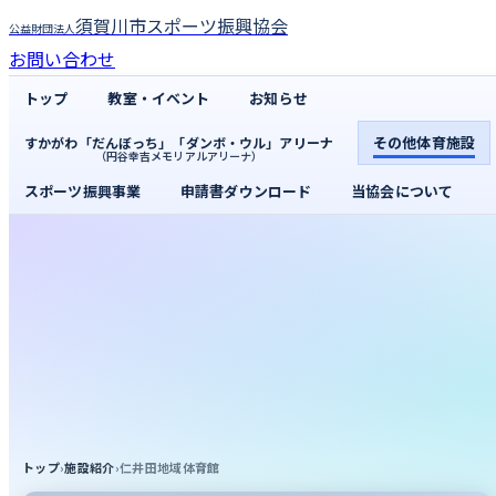
須賀川市スポーツ振興協会
公益財団法人
お問い合わせ
トップ
教室・イベント
お知らせ
その他体育施設
すかがわ「だんぼっち」「ダンボ・ウル」アリーナ
（円谷幸吉メモリアルアリーナ）
スポーツ振興事業
申請書ダウンロード
当協会について
トップ
›
施設紹介
›
仁井田地域体育館