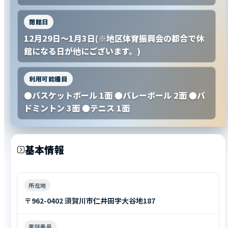
閉館日
12月29日～1月3日(※地区体育振興会の都合で休
館になる日が他にございます。)
利用可能種目
●バスケットボール 1面 ●バレーボール 2面 ●バ
ドミントン 3面 ●テニス 1面
基本情報
所在地
〒962-0402 須賀川市仁井田字大谷地187
電話番号