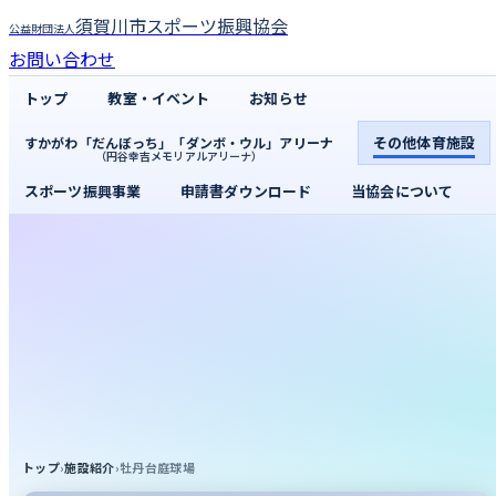
須賀川市スポーツ振興協会
公益財団法人
お問い合わせ
トップ
教室・イベント
お知らせ
その他体育施設
すかがわ「だんぼっち」「ダンボ・ウル」アリーナ
（円谷幸吉メモリアルアリーナ）
スポーツ振興事業
申請書ダウンロード
当協会について
トップ
›
施設紹介
›
牡丹台庭球場